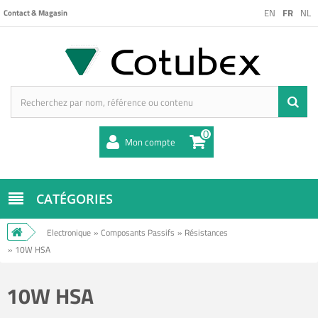
EN
FR
NL
Contact & Magasin
0
Mon compte
CATÉGORIES
Electronique
»
Composants Passifs
»
Résistances
»
10W HSA
10W HSA