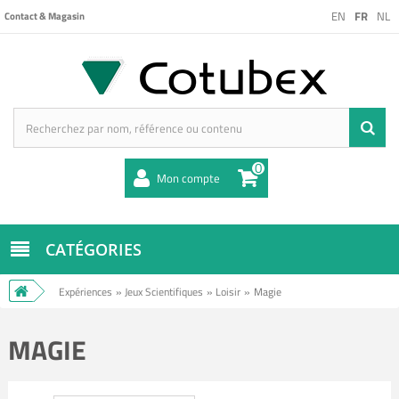
EN
FR
NL
Contact & Magasin
0
Mon compte
CATÉGORIES
Expériences
»
Jeux Scientifiques
»
Loisir
»
Magie
MAGIE