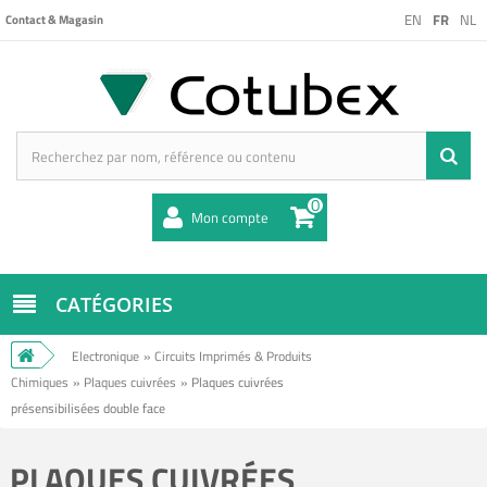
EN
FR
NL
Contact & Magasin
0
Mon compte
CATÉGORIES
Electronique
»
Circuits Imprimés & Produits
Chimiques
»
Plaques cuivrées
»
Plaques cuivrées
présensibilisées double face
PLAQUES CUIVRÉES