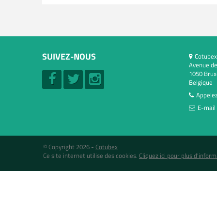
SUIVEZ-NOUS
Cotubex
Avenue de
1050 Brux
Belgique
Appelez
E-mail 
© Copyright 2026 -
Cotubex
Ce site internet utilise des cookies.
Cliquez ici pour plus d'inform