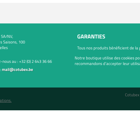
GARANTIES
 SA/NV,
s Saisons, 100
elles
Tous nos produits bénéficient de la
Notre boutique utilise des cookies po
-nous au :
+32 (0) 2 643 36 66
recommandons d’accepter leur utilisa
:
mail@cotubex.be
Cotubex
ations.