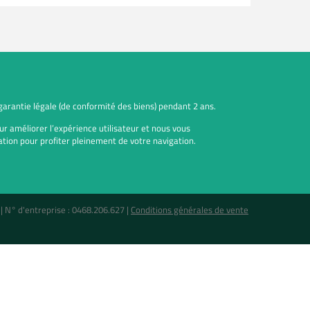
 garantie légale (de conformité des biens) pendant 2 ans.
ur améliorer l’expérience utilisateur et nous vous
tion pour profiter pleinement de votre navigation.
 |
N° d'entreprise : 0468.206.627
|
Conditions générales de vente