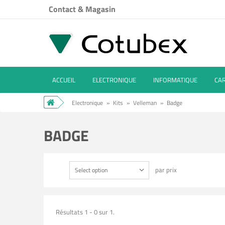
Contact & Magasin
ACCUEIL
ELECTRONIQUE
INFORMATIQUE
CA
Electronique
»
Kits
»
Velleman
»
Badge
BADGE
par prix
Select option
Résultats 1 - 0 sur 1.