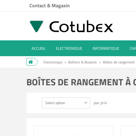
Contact & Magasin
ACCUEIL
ELECTRONIQUE
INFORMATIQUE
CA
Electronique
»
Boîtiers & Boutons
»
Boîtes de rangement
BOÎTES DE RANGEMENT À
par prix
Select option