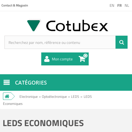
EN
FR
NL
Contact & Magasin
0
Mon compte
CATÉGORIES
Electronique
»
Optoélectronique
»
LEDS
»
LEDS
Economiques
LEDS ECONOMIQUES