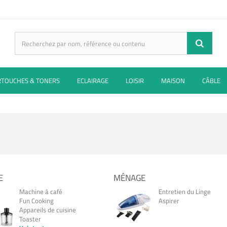
RTOUCHES & TONERS
ECLAIRAGE
LOISIR
MAISON
CÂBLE
E
MÉNAGE
Machine à café
Entretien du Linge
Fun Cooking
Aspirer
Appareils de cuisine
Toaster