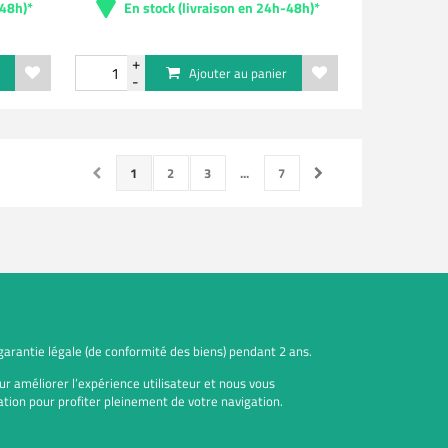
-48h)*
En stock (livraison en 24h-48h)*
r
Ajouter au panier
1
2
3
...
7
 garantie légale (de conformité des biens) pendant 2 ans.
ur améliorer l’expérience utilisateur et nous vous
tion pour profiter pleinement de votre navigation.