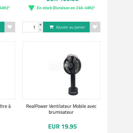
-48h)*
En stock (livraison en 24h-48h)*
r
Ajouter au panier
ltre à
RealPower Ventilateur Mobile avec
brumisateur
EUR 19.95