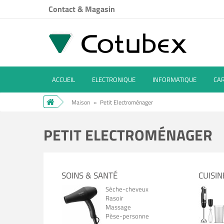
Contact & Magasin
ACCUEIL
ELECTRONIQUE
INFORMATIQUE
CA
Maison
»
Petit Electroménager
PETIT ELECTROMÉNAGER
SOINS & SANTÉ
CUISIN
Sèche-cheveux
Rasoir
Massage
Pèse-personne