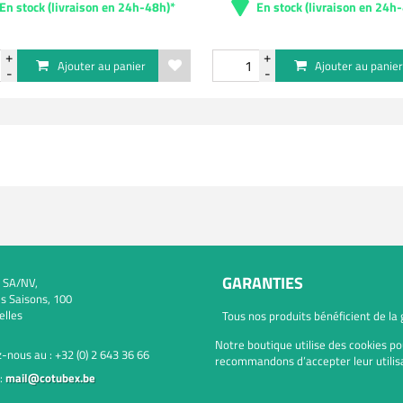
En stock (livraison en 24h-48h)*
En stock (livraison en 24h
Ajouter au panier
Ajouter au panie
GARANTIES
 SA/NV,
s Saisons, 100
elles
Tous nos produits bénéficient de la
Notre boutique utilise des cookies po
-nous au :
+32 (0) 2 643 36 66
recommandons d’accepter leur utilisa
:
mail@cotubex.be