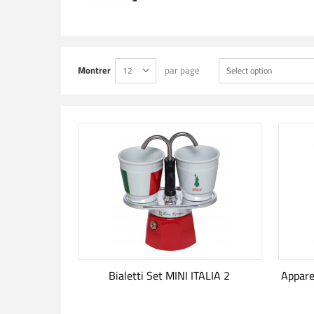
Montrer
par page
12
Select option
Bialetti Set MINI ITALIA 2
Appare