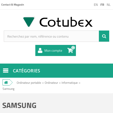
EN
FR
NL
Contact & Magasin
0
Mon compte
CATÉGORIES
Ordinateur portable
»
Ordinateur
»
Informatique
»
Samsung
SAMSUNG