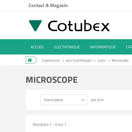
Contact & Magasin
ACCUEIL
ELECTRONIQUE
INFORMATIQUE
CA
Expériences
»
Jeux Scientifiques
»
Loisir
»
Microscope
MICROSCOPE
par prix
Select option
Résultats 1 - 0 sur 1.