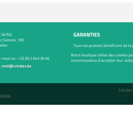
GARANTIES
 SA/NV,
s Saisons, 100
elles
Tous nos produits bénéficient de la
Notre boutique utilise des cookies po
-nous au :
+32 (0) 2 643 36 66
recommandons d’accepter leur utilisa
:
mail@cotubex.be
Cotubex
ations.