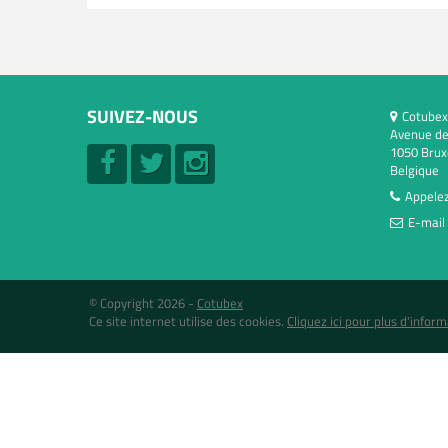
SUIVEZ-NOUS
Cotubex
Avenue de
1050 Brux
Belgique
Appelez
E-mail 
© Copyright 2026 -
Cotubex
Ce site internet utilise des cookies.
Cliquez ici pour plus d'inform