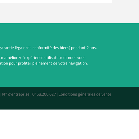
 garantie légale (de conformité des biens) pendant 2 ans.
ur améliorer l’expérience utilisateur et nous vous
tion pour profiter pleinement de votre navigation.
 |
N° d'entreprise : 0468.206.627
|
Conditions générales de vente