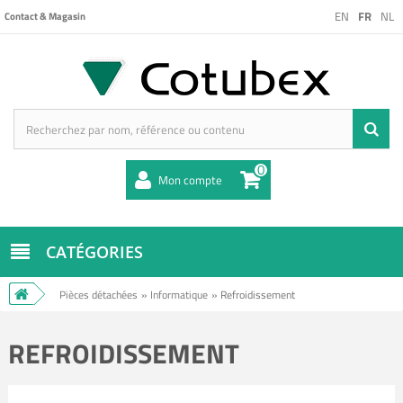
EN
FR
NL
Contact & Magasin
0
Mon compte
CATÉGORIES
Pièces détachées
»
Informatique
»
Refroidissement
REFROIDISSEMENT