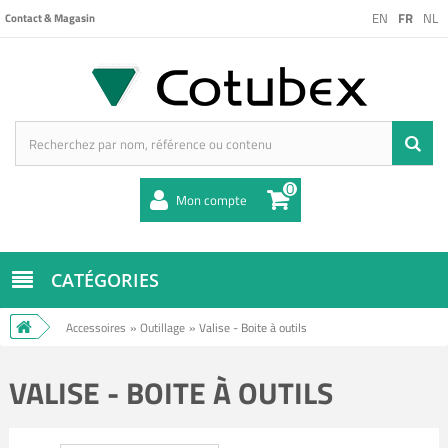
EN
FR
NL
Contact & Magasin
0
Mon compte
CATÉGORIES
Accessoires
»
Outillage
»
Valise - Boite à outils
VALISE - BOITE À OUTILS