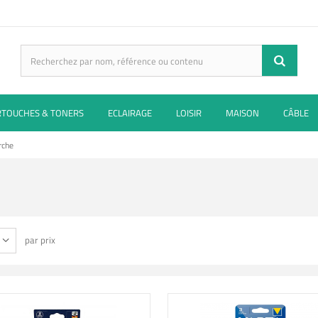
RTOUCHES & TONERS
ECLAIRAGE
LOISIR
MAISON
CÂBLE
rche
E
par prix