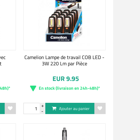
vec
Camelion Lampe de travail COB LED -
t
3W 220 Lm par Pièce
EUR 9.95
-48h)*
En stock (livraison en 24h-48h)*
r
Ajouter au panier