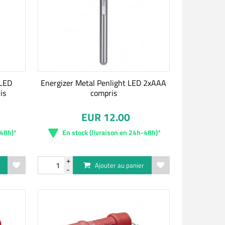
 LED
Energizer Metal Penlight LED 2xAAA
is
compris
EUR 12.00
-48h)*
En stock (livraison en 24h-48h)*
r
Ajouter au panier