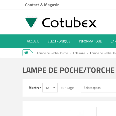
Contact & Magasin
ACCUEIL
ELECTRONIQUE
INFORMATIQUE
CA
Lampe de Poche/Torche
»
Eclairage
»
Lampe de Poche/To
LAMPE DE POCHE/TORCH
Montrer
par page
12
Select option