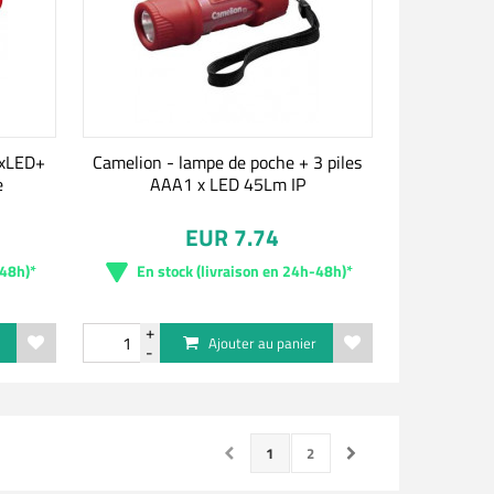
1xLED+
Camelion - lampe de poche + 3 piles
e
AAA1 x LED 45Lm IP
EUR 7.74
-48h)*
En stock (livraison en 24h-48h)*
r
Ajouter au panier
1
2