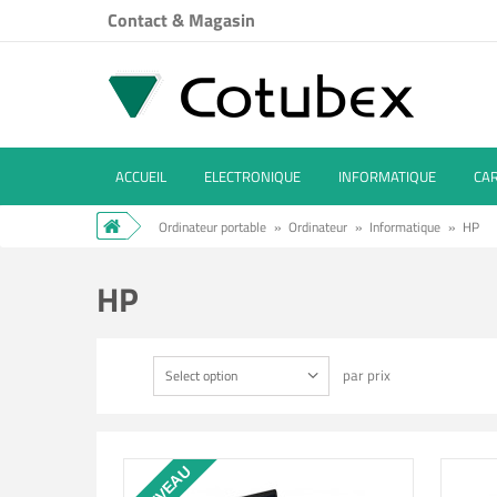
Contact & Magasin
ACCUEIL
ELECTRONIQUE
INFORMATIQUE
CA
Ordinateur portable
»
Ordinateur
»
Informatique
»
HP
HP
par prix
Select option
NOUVEAU