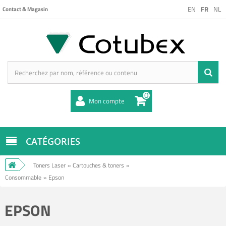
EN
FR
NL
Contact & Magasin
0
Mon compte
CATÉGORIES
Toners Laser
»
Cartouches & toners
»
Consommable
»
Epson
EPSON