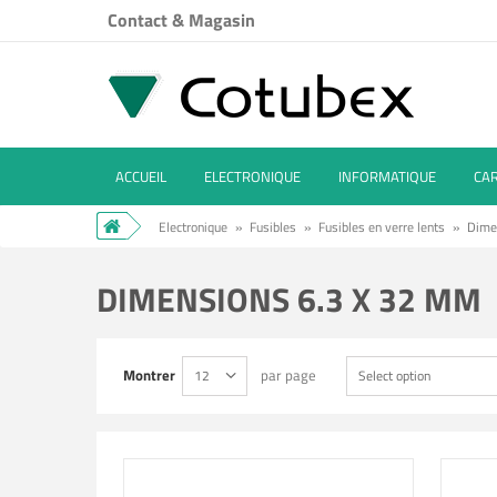
Contact & Magasin
ACCUEIL
ELECTRONIQUE
INFORMATIQUE
CA
Electronique
»
Fusibles
»
Fusibles en verre lents
»
Dime
DIMENSIONS 6.3 X 32 MM
Montrer
par page
12
Select option