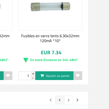
0x32mm
Fusibles en verre lents 6.30x32mm
120mA *10*
EUR 7.34
-48h)*
En stock (livraison en 24h-48h)*
r
Ajouter au panier
1
2