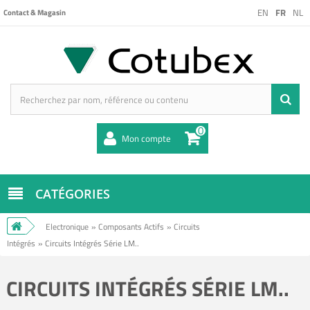
EN
FR
NL
Contact & Magasin
0
Mon compte
CATÉGORIES
Electronique
»
Composants Actifs
»
Circuits
Intégrés
»
Circuits Intégrés Série LM..
CIRCUITS INTÉGRÉS SÉRIE LM..