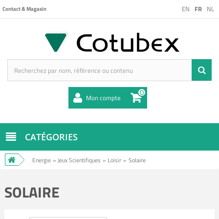
EN
FR
NL
Contact & Magasin
0
Mon compte
CATÉGORIES
Energie
»
Jeux Scientifiques
»
Loisir
»
Solaire
SOLAIRE