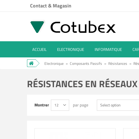
Contact & Magasin
ACCUEIL
ELECTRONIQUE
INFORMATIQUE
CA
Electronique
»
Composants Passifs
»
Résistances
»
Rés
RÉSISTANCES EN RÉSEAUX 
Montrer
par page
12
Select option