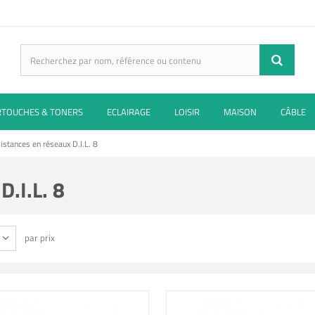
RTOUCHES & TONERS
ECLAIRAGE
LOISIR
MAISON
CÂBLE
istances en réseaux D.I.L. 8
D.I.L. 8
par prix