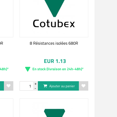
0R
8 Résistances isolées 680R
EUR 1.13
-48h)*
En stock (livraison en 24h-48h)*
r
Ajouter au panier