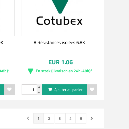
0K
8 Résistances isolées 6.8K
EUR 1.06
-48h)*
En stock (livraison en 24h-48h)*
r
Ajouter au panier
1
2
3
4
5