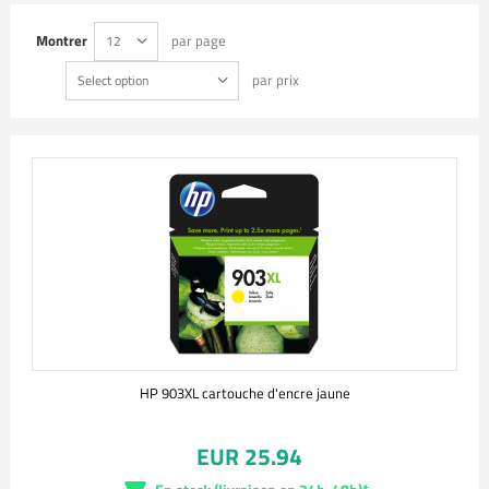
Montrer
par page
12
par prix
Select option
HP 903XL cartouche d'encre jaune
EUR 25.94