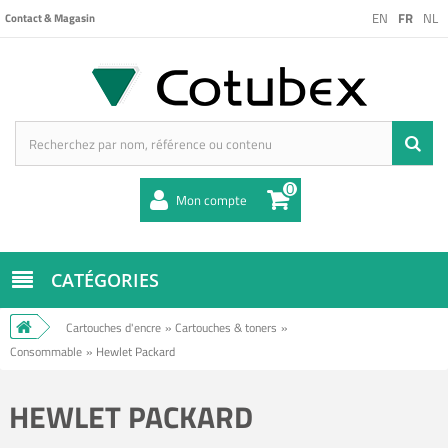
EN
FR
NL
Contact & Magasin
0
Mon compte
CATÉGORIES
Cartouches d'encre
»
Cartouches & toners
»
Consommable
»
Hewlet Packard
HEWLET PACKARD