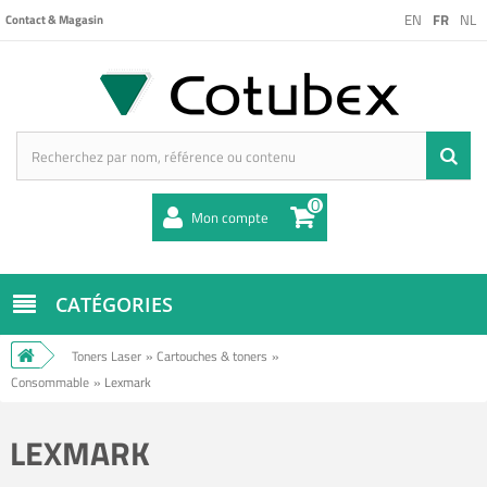
EN
FR
NL
Contact & Magasin
0
Mon compte
CATÉGORIES
Toners Laser
»
Cartouches & toners
»
Consommable
»
Lexmark
LEXMARK