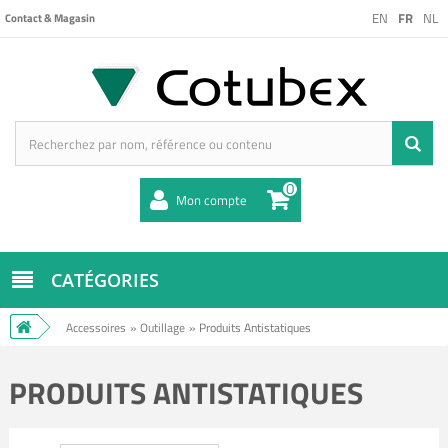
EN
FR
NL
Contact & Magasin
0
Mon compte
CATÉGORIES
Accessoires
»
Outillage
»
Produits Antistatiques
PRODUITS ANTISTATIQUES