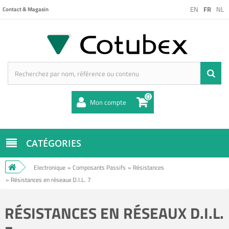
EN
FR
NL
Contact & Magasin
0
Mon compte
CATÉGORIES
Electronique
»
Composants Passifs
»
Résistances
»
Résistances en réseaux D.I.L. 7
RÉSISTANCES EN RÉSEAUX D.I.L.