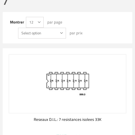
7
Montrer
par page
12
par prix
Select option
Reseaux D.I.L.: 7 resistances isolees 33K