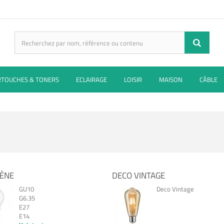
RTOUCHES & TONERS
ECLAIRAGE
LOISIR
MAISON
CÂBLE
ÈNE
DECO VINTAGE
GU10
Deco Vintage
G6.35
E27
E14