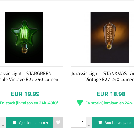
rassic Light - STARGREEN-
Jurassic Light - STANXMAS- 
ule Vintage E27 240 Lumen
Vintage E27 240 Lume
EUR 19.99
EUR 18.98
En stock (livraison en 24h-48h)*
En stock (livraison en 24h
Ajouter au panier
Ajouter au panie