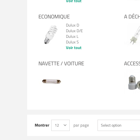
Voir tout
ECONOMIQUE
A DÉC
Dulux D
Dulux D/E
Dulux L
Dulux S
Voir tout
NAVETTE / VOITURE
ACCES
Montrer
par page
12
Select option