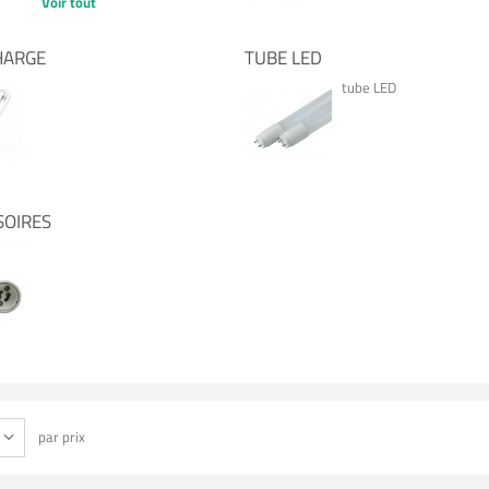
Voir tout
HARGE
TUBE LED
tube LED
SOIRES
par prix