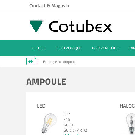
Contact & Magasin
ACCUEIL
ELECTRONIQUE
INFORMATIQUE
CA
Eclairage
»
Ampoule
AMPOULE
LED
HALOG
E27
E14
GU10
GU 5.3 (MR16)