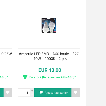
- 0.25W
Ampoule LED SMD - A60 boule - E27
- 10W - 4000K - 2 pcs
EUR 13.00
-48h)*
En stock (livraison en 24h-48h)*
r
Ajouter au panier