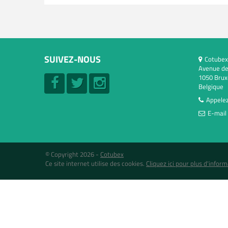
SUIVEZ-NOUS
Cotubex
Avenue de
1050 Brux
Belgique
Appelez
E-mail 
© Copyright 2026 -
Cotubex
Ce site internet utilise des cookies.
Cliquez ici pour plus d'inform