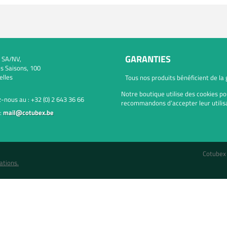
GARANTIES
 SA/NV,
s Saisons, 100
elles
Tous nos produits bénéficient de la
Notre boutique utilise des cookies po
-nous au :
+32 (0) 2 643 36 66
recommandons d’accepter leur utilisa
:
mail@cotubex.be
Cotubex
ations.