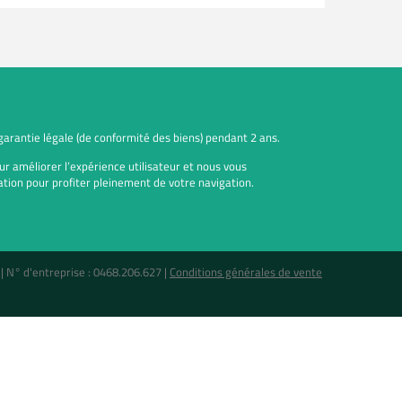
 garantie légale (de conformité des biens) pendant 2 ans.
ur améliorer l’expérience utilisateur et nous vous
tion pour profiter pleinement de votre navigation.
 |
N° d'entreprise : 0468.206.627
|
Conditions générales de vente