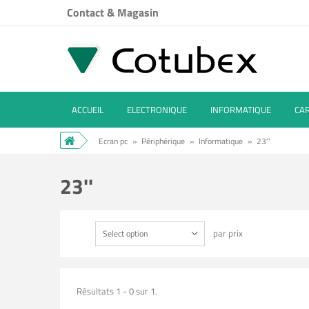
Contact & Magasin
ACCUEIL
ELECTRONIQUE
INFORMATIQUE
CA
Ecran pc
»
Périphérique
»
Informatique
»
23''
23''
par prix
Select option
Résultats 1 - 0 sur 1.