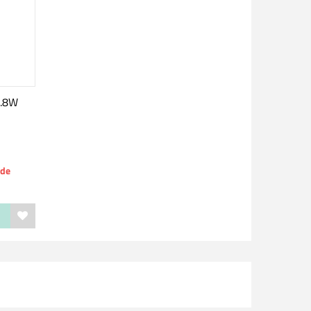
1.8W
nde
r