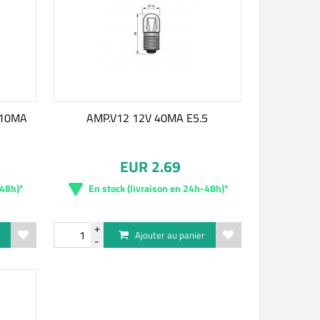
 10MA
AMP.V12 12V 40MA E5.5
EUR 2.69
-48h)*
En stock (livraison en 24h-48h)*
r
Ajouter au panier