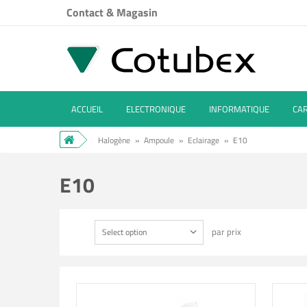
Contact & Magasin
ACCUEIL
ELECTRONIQUE
INFORMATIQUE
CA
Halogène
»
Ampoule
»
Eclairage
»
E10
E10
par prix
Select option