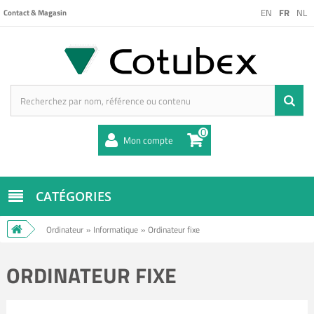
EN
FR
NL
Contact & Magasin
0
Mon compte
CATÉGORIES
Ordinateur
»
Informatique
»
Ordinateur fixe
ORDINATEUR FIXE