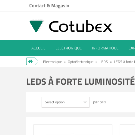
Contact & Magasin
ACCUEIL
ELECTRONIQUE
INFORMATIQUE
CA
Electronique
»
Optoélectronique
»
LEDS
»
LEDS à forte 
LEDS À FORTE LUMINOSIT
par prix
Select option