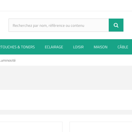
RTOUCHES & TONERS
ECLAIRAGE
LOISIR
MAISON
CÂBLE
Luminosité
É