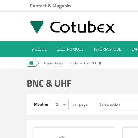
Contact & Magasin
ACCUEIL
ELECTRONIQUE
INFORMATIQUE
CA
Connecteurs
»
Câble
»
BNC & UHF
BNC & UHF
Montrer
par page
12
Select option