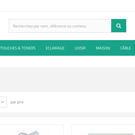
RTOUCHES & TONERS
ECLAIRAGE
LOISIR
MAISON
CÂBLE
par prix