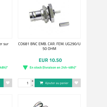
r sur
CO681 BNC EMB. CAR. FEM. UG290/U
50 OHM
EUR 10.50
-48h)*
En stock (livraison en 24h-48h)*
r
Ajouter au panier