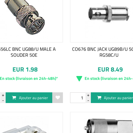
56LC BNC UG88/U MALE A
CO676 BNC JACK UG89B/U 
SOUDER 50E
RG58C/U
EUR 1.98
EUR 8.49
En stock (livraison en 24h-48h)*
En stock (livraison en 24h
Ajouter au panier
Ajouter au panie