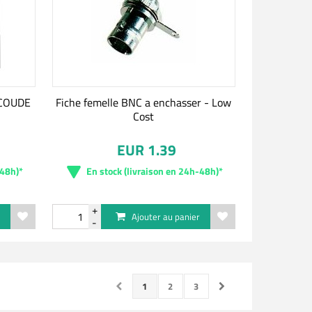
COUDE
Fiche femelle BNC a enchasser - Low
Cost
EUR 1.39
-48h)*
En stock (livraison en 24h-48h)*
r
Ajouter au panier
1
2
3