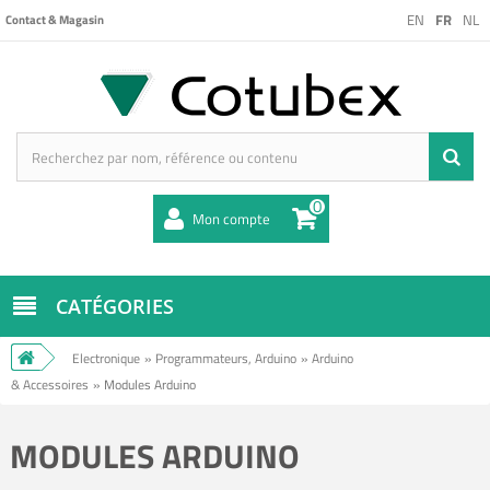
EN
FR
NL
Contact & Magasin
0
Mon compte
CATÉGORIES
Electronique
»
Programmateurs, Arduino
»
Arduino
& Accessoires
»
Modules Arduino
MODULES ARDUINO