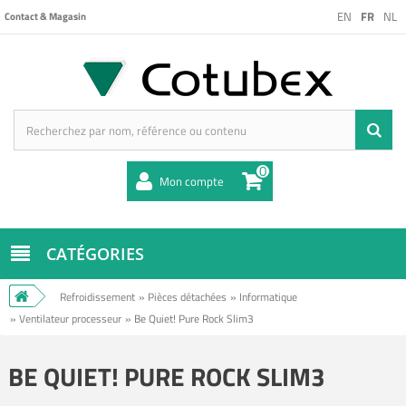
EN
FR
NL
Contact & Magasin
0
Mon compte
CATÉGORIES
Refroidissement
»
Pièces détachées
»
Informatique
»
Ventilateur processeur
»
Be Quiet! Pure Rock Slim3
BE QUIET! PURE ROCK SLIM3