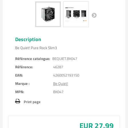
Description
Be Quiet! Pure Rock Slim3
Référence catalogue:
BEQUIET.BK047
Référence:
46287
EAN:
4260052193150
Marque :
Be Quiet!
MPN:
BK047
Print page
EUR 27.99