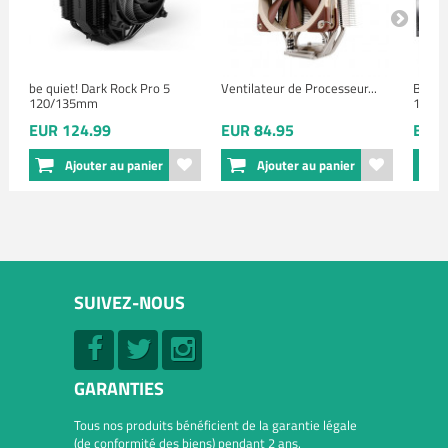
be quiet! Dark Rock Pro 5
Ventilateur de Processeur...
Be Qu
120/135mm
135mm
EUR 124.99
EUR 84.95
EUR 
Ajouter au panier
Ajouter au panier
SUIVEZ-NOUS
GARANTIES
Tous nos produits bénéficient de la garantie légale
(de conformité des biens) pendant 2 ans.