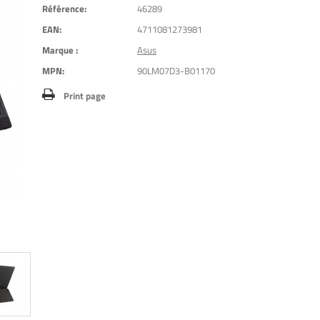
Référence:
46289
EAN:
4711081273981
Marque :
Asus
MPN:
90LM07D3-B01170
Print page