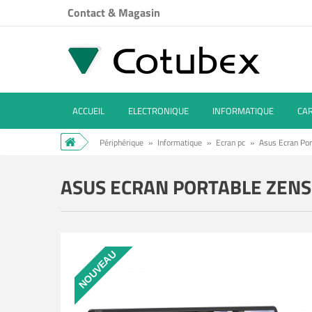
Contact & Magasin
ACCUEIL
ELECTRONIQUE
INFORMATIQUE
CA
Périphérique
»
Informatique
»
Ecran pc
»
Asus Ecran Por
ASUS ECRAN PORTABLE ZENSC
NOUVEAU