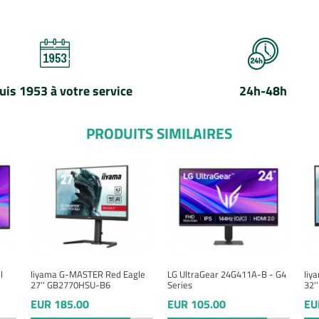
uis 1953 à votre service
24h-48h
PRODUITS SIMILAIRES
l
Iiyama G-MASTER Red Eagle
LG UltraGear 24G411A-B - G4
Iiy
27'' GB2770HSU-B6
Series
32'
EUR 185.00
EUR 105.00
EU