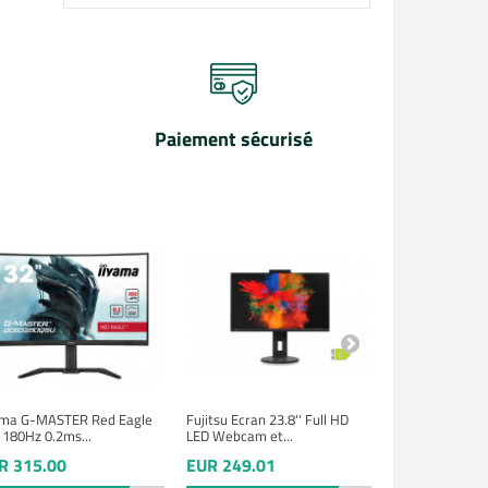
Paiement sécurisé
ama G-MASTER Red Eagle
Fujitsu Ecran 23.8'' Full HD
AOC Ecran Gami
' 180Hz 0.2ms...
LED Webcam et...
1440 180Hz 1
R 315.00
EUR 249.01
EUR 239.00