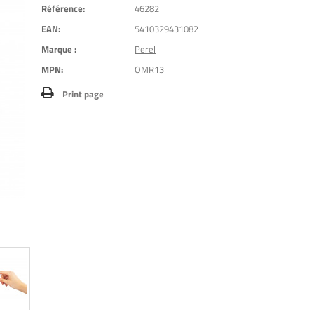
Référence:
46282
EAN:
5410329431082
Marque :
Perel
MPN:
OMR13
Print page