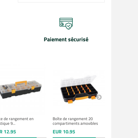
Paiement sécurisé
te de rangement en
Boîte de rangement 20
Boite de rang
tique 9...
compartiments amovibles
347 x 71 mm
R 12.95
EUR 10.95
EUR 16.90