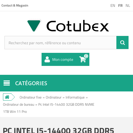
EN
FR
NL
Contact & Magasin
0
Mon compte
CATÉGORIES
Ordinateur fixe
»
Ordinateur
»
Informatique
»
Ordinateur de bureau
»
Pc Intel I5-14400 32GB DDR5 NVME
1TB Win 11 Pro
PC INTEL I5-14400 32GB DDR5