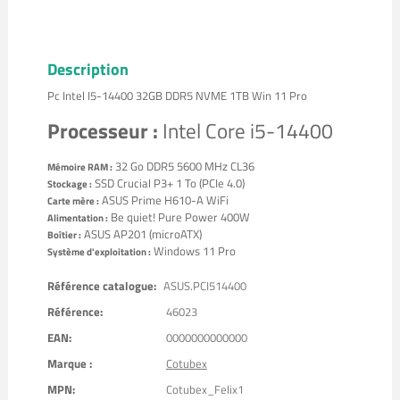
Description
Pc Intel I5-14400 32GB DDR5 NVME 1TB Win 11 Pro
Processeur :
Intel Core i5-14400
32 Go DDR5 5600 MHz CL36
Mémoire RAM :
SSD Crucial P3+ 1 To (PCIe 4.0)
Stockage :
ASUS Prime H610-A WiFi
Carte mère :
Be quiet! Pure Power 400W
Alimentation :
ASUS AP201 (microATX)
Boîtier :
Windows 11 Pro
Système d'exploitation :
Référence catalogue:
ASUS.PCI514400
Référence:
46023
EAN:
0000000000000
Marque :
Cotubex
MPN:
Cotubex_Felix1