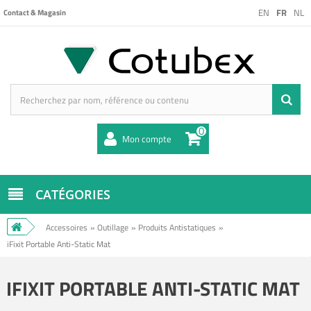
EN
FR
NL
Contact & Magasin
0
Mon compte
CATÉGORIES
Accessoires
»
Outillage
»
Produits Antistatiques
»
iFixit Portable Anti-Static Mat
IFIXIT PORTABLE ANTI-STATIC MAT