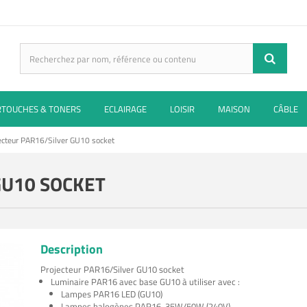
RTOUCHES & TONERS
ECLAIRAGE
LOISIR
MAISON
CÂBLE
ecteur PAR16/Silver GU10 socket
GU10 SOCKET
Description
Projecteur PAR16/Silver GU10 socket
Luminaire PAR16 avec base GU10 à utiliser avec :
Lampes PAR16 LED (GU10)
Lampes halogènes PAR16, 35W/50W (240V)