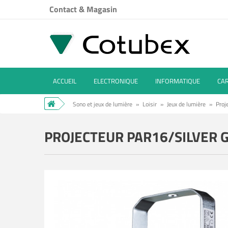
Contact & Magasin
ACCUEIL
ELECTRONIQUE
INFORMATIQUE
CA
Sono et jeux de lumière
»
Loisir
»
Jeux de lumière
»
Proj
PROJECTEUR PAR16/SILVER 