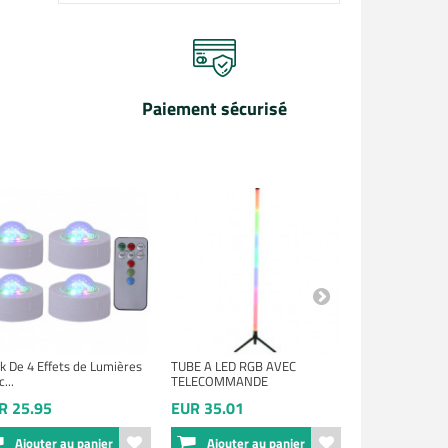
Paiement sécurisé
k De 4 Effets de Lumières
TUBE A LED RGB AVEC
JB Systems -
...
TELECOMMANDE
R 25.95
EUR 35.01
EUR 59.00
Ajouter au panier
Ajouter au panier
Ajouter 