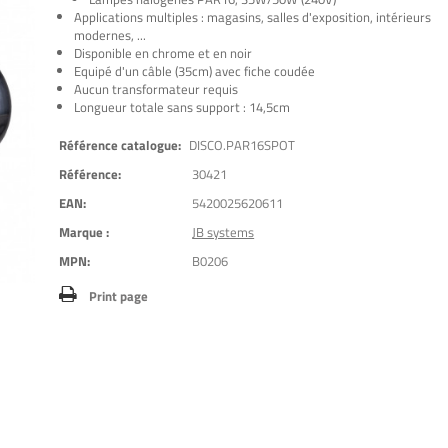
Applications multiples : magasins, salles d'exposition, intérieurs
modernes, ...
Disponible en chrome et en noir
Equipé d'un câble (35cm) avec fiche coudée
Aucun transformateur requis
Longueur totale sans support : 14,5cm
Référence catalogue:
DISCO.PAR16SPOT
Référence:
30421
EAN:
5420025620611
Marque :
JB systems
MPN:
B0206
Print page