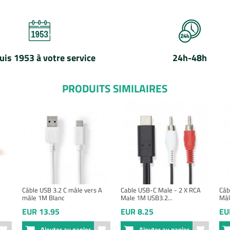
uis 1953 à votre service
24h-48h
PRODUITS SIMILAIRES
Câble USB 3.2 C mâle vers A
Cable USB-C Male - 2 X RCA
Câb
mâle 1M Blanc
Male 1M USB3.2...
Mâl
EUR 13.95
EUR 8.25
EU
Ajouter au panier
Ajouter au panier