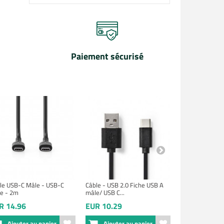
Paiement sécurisé
le USB-C Mâle - USB-C
Câble - USB 2.0 Fiche USB A
USB 2.0 USB-C
e - 2m
mâle/ USB C...
Mâle 480 Mbp
R 14.96
EUR 10.29
EUR 9.24
Ajouter au panier
Ajouter au panier
Ajouter 