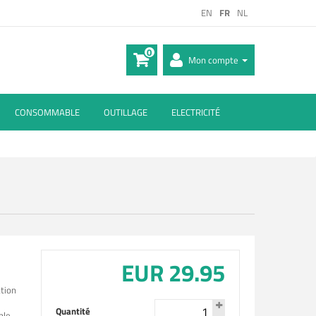
EN
FR
NL
0
Mon compte
CONSOMMABLE
OUTILLAGE
ELECTRICITÉ
EUR 29.95
ation
Quantité
ble