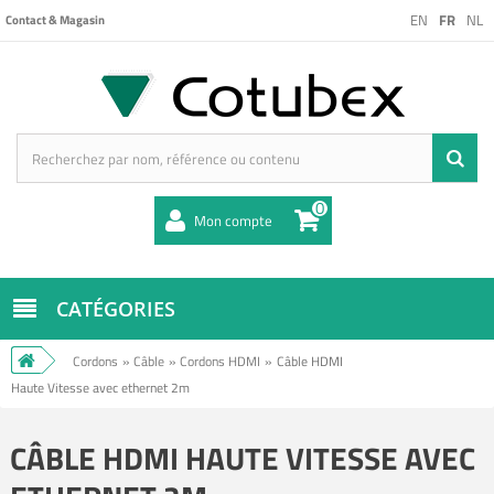
EN
FR
NL
Contact & Magasin
0
Mon compte
CATÉGORIES
Cordons
»
Câble
»
Cordons HDMI
»
Câble HDMI
Haute Vitesse avec ethernet 2m
CÂBLE HDMI HAUTE VITESSE AVEC